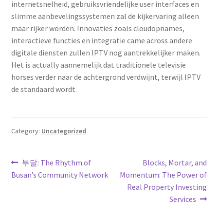
internetsnelheid, gebruiksvriendelijke user interfaces en
slimme aanbevelingssystemen zal de kijkervaring alleen
maar rijker worden. Innovaties zoals cloudopnames,
interactieve functies en integratie came across andere
digitale diensten zullen IPTV nog aantrekkelijker maken.
Het is actually aannemelijk dat traditionele televisie
horses verder naar de achtergrond verdwijnt, terwijl IPTV
de standaard wordt.
Category:
Uncategorized
Post
Previous
Next
부달: The Rhythm of
Blocks, Mortar, and
post:
post:
Busan’s Community Network
Momentum: The Power of
navigation
Real Property Investing
Services