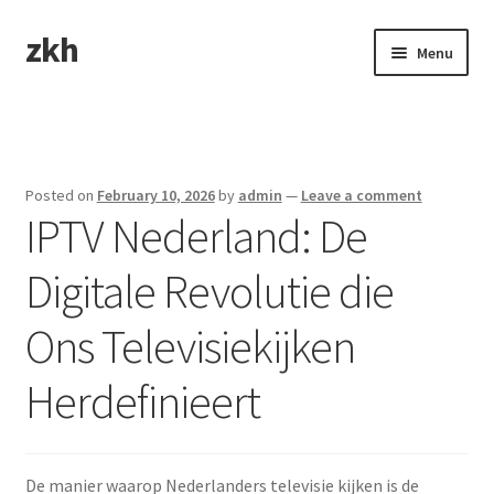
zkh
Skip
Skip
Menu
to
to
navigation
content
Home
Sample Page
Posted on
February 10, 2026
by
admin
—
Leave a comment
IPTV Nederland: De
Digitale Revolutie die
Ons Televisiekijken
Herdefinieert
De manier waarop Nederlanders televisie kijken is de